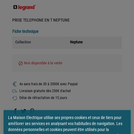
PRISE TELEPHONE EN T NEPTUNE
Fiche technique
Collection
Neptune
Non disponible à la vente
block
4x sans frais de 30 à 2000€ avec Paypal
Livraison gratuite dès 250€ d'achat
Délai de rétractation de 15 jours
La Maison Electrique utilise ses propres cookies et ceux de tiers pour
améliorer ses services en analysant vos habitudes de navigation. Les
vendu par
20
données personnelles et cookies peuvent être utilisés pour la