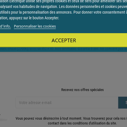
ison Electrique utilise ses propres cookies et ceux de tiers pour améliorer ses se
nalysant vos habitudes de navigation. Les données personnelles et cookies peuv
utilisés pour la personnalisation des annonces. Pour donner votre consentement 
sation, appuyez sur le bouton Accepter.
d'info.
Personnaliser les cookies
27
ACCEPTER
s pour remplacer les lampes à incandescence, halogènes et fluocompactes traditi
lanc chaud (2700K), avec un IRC > 80. Non dimmable. Garantie 3 ans. Ne convient pas a
Recevez nos offres spéciales
Vous pouvez vous désinscrire à tout moment. Vous trouverez pour cela nos 
contact dans les conditions d'utilisation du site.