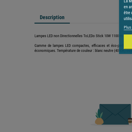
La Ma
en a
être 
Description
utili
Plus 
Lampes LED non Directionnelles ToLEDo Stick 10W 1100lm 840 E
Gamme de lampes LED compactes, efficaces et éco-performante
économiques. Température de couleur : blanc neutre (4000K) ou b