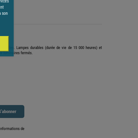
rvices
ent
à son
onnelles. Lampes durables (durée de vie de 15 000 heures) et
ux luminaires fermés.
informations de