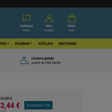
Contactez
Mon
Panier
Nous
compte
vide
ATION
ECLAIRAGE
OUTILLAGE
DESTOCKAGE
Livraison gratuite
à partir de 250€ d'achat
12,28 €
3,44 €
Économisez 72%